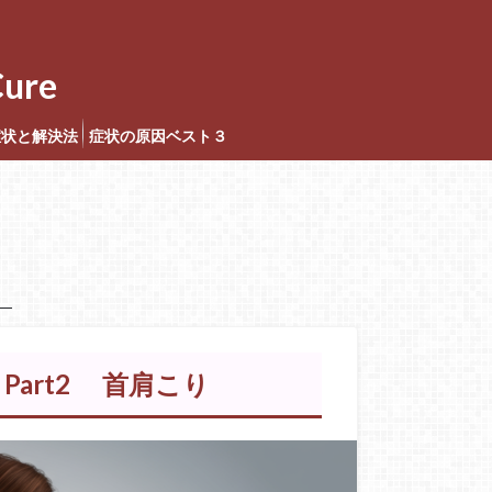
ure
症状と解決法
症状の原因ベスト３
art2 首肩こり