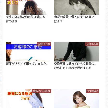
女性の体の悩み第1位は 肩こり・
猫背の改善で最初にすべき事と
首の疲れ
は！？
お客様の声
お客様の声
頭痛がひどくて困っていました。
交通事故に遭ってから２日後に、
むち打ちの症状が現れました
腰痛になる原因
症状Q＆A