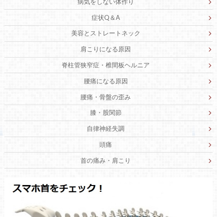
病気をしない体作り
症状Q＆A
美容とストレートネック
肩こりになる原因
脊柱管狭窄症・椎間板ヘルニア
腰痛になる原因
腰痛・骨盤の歪み
膝・股関節
自律神経失調
頭痛
首の痛み・肩こり