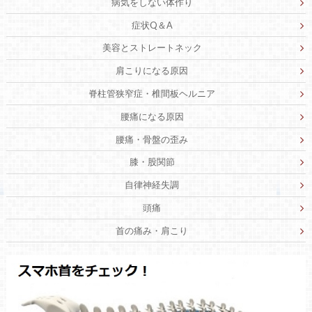
病気をしない体作り
症状Q＆A
美容とストレートネック
肩こりになる原因
脊柱管狭窄症・椎間板ヘルニア
腰痛になる原因
腰痛・骨盤の歪み
膝・股関節
自律神経失調
頭痛
首の痛み・肩こり