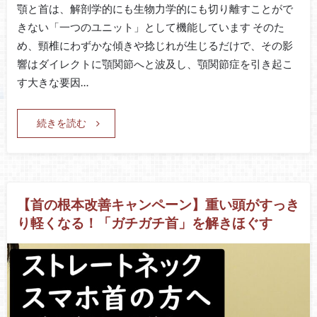
顎と首は、解剖学的にも生物力学的にも切り離すことがで
きない「一つのユニット」として機能しています そのた
め、頸椎にわずかな傾きや捻じれが生じるだけで、その影
響はダイレクトに顎関節へと波及し、顎関節症を引き起こ
す大きな要因…
続きを読む
【首の根本改善キャンペーン】重い頭がすっき
り軽くなる！「ガチガチ首」を解きほぐす