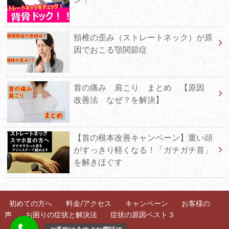
頸椎の歪み（ストレートネック）が原
因でおこる顎関節症
首の痛み 肩こり まとめ 【原因
改善法 なぜ？を解決】
【首の根本改善キャンペーン】重い頭
がすっきり軽くなる！「ガチガチ首」
を解きほぐす
初めての方へ
料金/アクセス
キャンペーン
お客様の
声
お困りの症状と解決法
症状の原因ベスト３