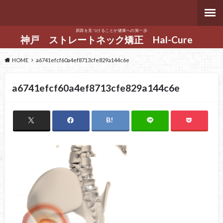
原因を見つけることが健康への第一歩
神戸 ストレートネック矯正 Hal-Cure
HOME
a6741efcf60a4ef8713cfe829a144c6e
a6741efcf60a4ef8713cfe829a144c6e