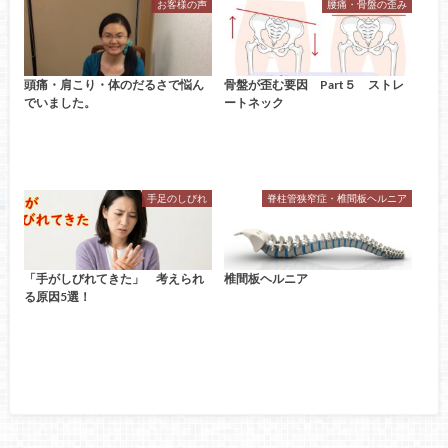
お客様の声
腰痛・骨盤の歪み
頭痛・肩こり・体のだるさで悩ん
骨盤が歪む要因 Part５ ストレ
でいました。
ートネック
手足のしびれ
脊柱管狭窄症・椎間板ヘルニア
「手がしびれてきた」 考えられ
椎間板ヘルニア
る原因5選！