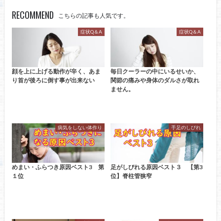
RECOMMEND
こちらの記事も人気です。
症状Q＆A
症状Q＆A
顔を上に上げる動作が辛く、あま
毎日クーラーの中にいるせいか、
り首が後ろに倒す事が出来ない
関節の痛みや身体のダルさが取れ
ません。
病気をしない体作り
手足のしびれ
めまい・ふらつき原因ベスト3 第
足がしびれる原因ベスト３ 【第3
１位
位】脊柱管狭窄