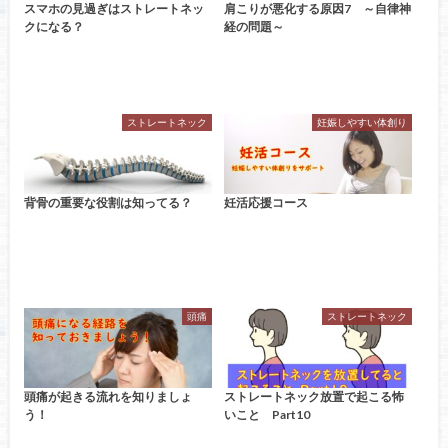
スマホの見過ぎはストレートネッ
肩こりが悪化する原因7 ～自律神
クになる？
経の問題～
ストレートネック
妊娠しやすい体創り
背骨の重要な役割は知ってる？
妊活応援コース
頭痛
ストレートネック
頭痛が起きる流れを知りましょ
ストレートネック放置で起こる怖
う！
いこと Part10