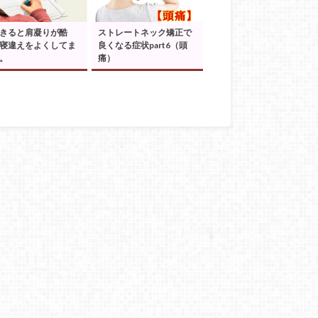
きると肩凝りが酷
ストレートネック矯正で
寝違えをよくしてま
良くなる症状part6（頭
。
痛）