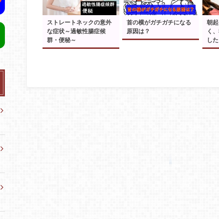
ストレートネックの意外
首の横がガチガチになる
朝起
な症状～過敏性腸症候
原因は？
く、
群・便秘～
した