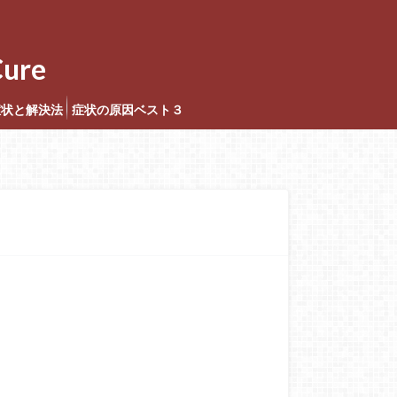
ure
症状と解決法
症状の原因ベスト３