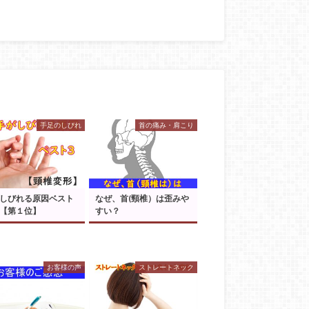
手足のしびれ
首の痛み・肩こり
しびれる原因ベスト
なぜ、首(頸椎）は歪みや
【第１位】
すい？
お客様の声
ストレートネック