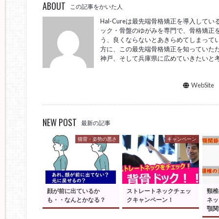
ABOUT
この記事をかいた人
Hal-Cureは最先端骨格矯正を導入し
ック・骨盤のゆがみを専門で、骨格矯正を
う、良くならないとあきらめてしまってい
方に、この最先端骨格矯正を知っていた
神戸、そして兵庫県に広めていきたいと
WebSite
NEW POST
最新の記事
猫背・姿勢の悪さ
キャンペーン
顔が前に出ているか
ストレートネックチェッ
頸椎
も・・なんとかなる？
クキャンペーン！
ネッ
顎関