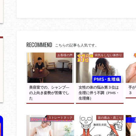
RECOMMEND
こちらの記事も人気です。
お客様の声
病気をしない体作り
美容室での、シャンプ―
女性の体の悩み第３位は
手が
の上向き姿勢が苦痛でし
生理に伴う不調（PMS・
３ 
た
生理痛）
ストレートネック
首の痛み・肩こり