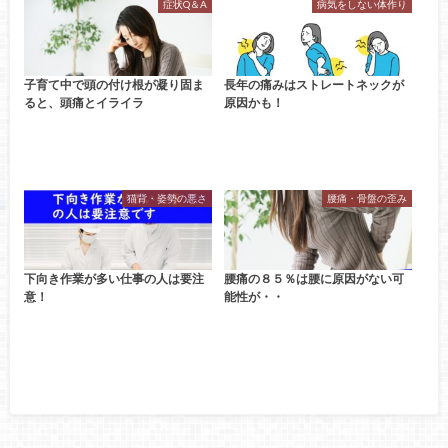
症状Q＆A
病気をしない体作り
子育て中で頭の付け根が凝り固ま
長年の痛みはストレートネックが
ると、頭痛とイライラ
原因かも！
猫背・姿勢の悪さ
腰痛・骨盤の歪み
下向き作業が多い仕事の人は要注
腰痛の８５％は腰に原因がない可
意！
能性が・・