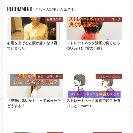
RECOMMEND
こちらの記事も人気です。
お客様の声
ストレートネック
右足を上げると腰が痛くなり困っ
ストレートネック矯正で良くなる
ていました
症状part1（首の不調）
猫背・姿勢の悪さ
ストレートネック
「姿勢が悪いかも」って思ったら
ストレートネック放置で起こる怖
どうする？
いこと Part10