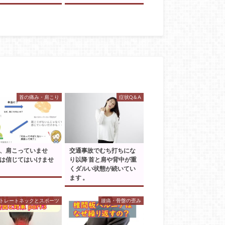
首の痛み・肩こり
症状Q＆A
、肩こっていませ
交通事故でむち打ちにな
は信じてはいけませ
り以降 首と肩や背中が重
くダルい状態が続いてい
ます 。
トレートネックとスポーツ
腰痛・骨盤の歪み