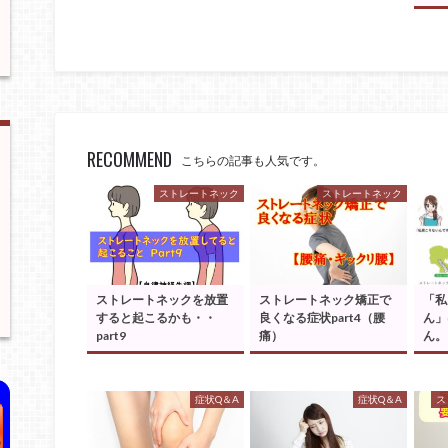
RECOMMEND
こちらの記事も人気です。
ストレートネック
ストレートネック
ストレートネックを放置
ストレートネック矯正で
「私
すると起こるかも・・
良くなる症状part4（腰
ん」
part9
痛）
ん。
症状Q＆A
症状Q＆A
ス