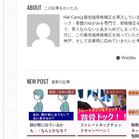
ABOUT
この記事をかいた人
Hal-Cureは最先端骨格矯正を導入し
ック・骨盤のゆがみを専門で、骨格矯正を
う、良くならないとあきらめてしまってい
方に、この最先端骨格矯正を知っていた
神戸、そして兵庫県に広めていきたいと
WebSite
NEW POST
最新の記事
猫背・姿勢の悪さ
キャンペーン
顔が前に出ているか
ストレートネックチェッ
頸椎
も・・なんとかなる？
クキャンペーン！
ネッ
顎関