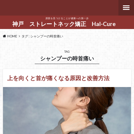
原因を見つけることが健康への第一歩
神戸 ストレートネック矯正 Hal-Cure
HOME
タグ : シャンプーの時首痛い
TAG
シャンプーの時首痛い
上を向くと首が痛くなる原因と改善方法