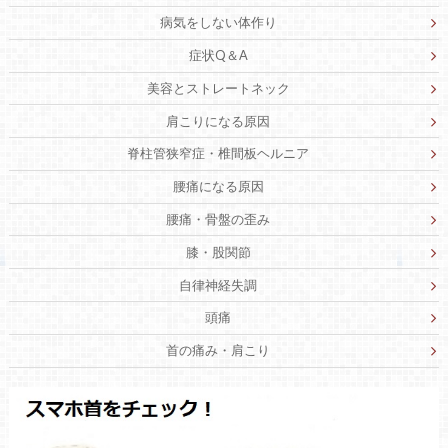
病気をしない体作り
症状Q＆A
美容とストレートネック
肩こりになる原因
脊柱管狭窄症・椎間板ヘルニア
腰痛になる原因
腰痛・骨盤の歪み
膝・股関節
自律神経失調
頭痛
首の痛み・肩こり