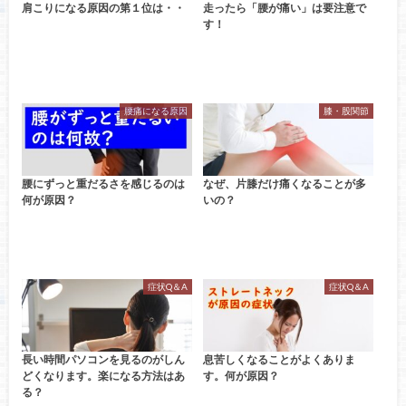
肩こりになる原因の第１位は・・
走ったら「腰が痛い」は要注意で
す！
腰痛になる原因
膝・股関節
腰にずっと重だるさを感じるのは
なぜ、片膝だけ痛くなることが多
何が原因？
いの？
症状Q＆A
症状Q＆A
長い時間パソコンを見るのがしん
息苦しくなることがよくありま
どくなります。楽になる方法はあ
す。何が原因？
る？