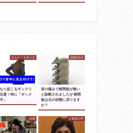
ストレートネック
症状Q＆A
なり起こるギックリ
首の痛みで椎間板が狭い
注意！特に「ギック
と診断されましたが 椎間
中」
板は元の状態に戻ります
か？
頭痛
お客様の声