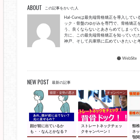
ABOUT
この記事をかいた人
Hal-Cureは最先端骨格矯正を導入し
ック・骨盤のゆがみを専門で、骨格矯正を
う、良くならないとあきらめてしまってい
方に、この最先端骨格矯正を知っていた
神戸、そして兵庫県に広めていきたいと
WebSite
NEW POST
最新の記事
猫背・姿勢の悪さ
キャンペーン
顔が前に出ているか
ストレートネックチェッ
頸椎
も・・なんとかなる？
クキャンペーン！
ネッ
顎関