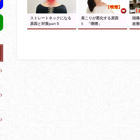
ストレートネックになる
肩こりが悪化する原因
頭
原因と対策part５
5 「喫煙」
改善