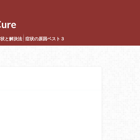
ure
症状と解決法
症状の原因ベスト３