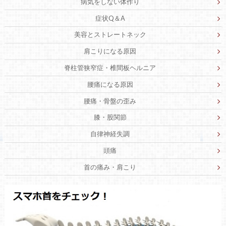
病気をしない体作り
症状Q＆A
美容とストレートネック
肩こりになる原因
脊柱管狭窄症・椎間板ヘルニア
腰痛になる原因
腰痛・骨盤の歪み
膝・股関節
自律神経失調
頭痛
首の痛み・肩こり