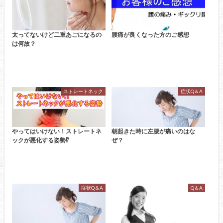
太ってないけど二重あごになるの
腰痛が良くなった方のご感想
は何故？
ストレートネック
症状Q＆A
やってはいけない！ストレートネ
朝起きた時に左腰が痛いのはな
ックが悪化する姿勢⁉
ぜ？
症状Q＆A
Q＆A