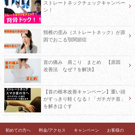
ストレートネックチェックキャンペー
ン！
頸椎の歪み（ストレートネック）が原
因でおこる顎関節症
首の痛み 肩こり まとめ 【原因
改善法 なぜ？を解決】
【首の根本改善キャンペーン】重い頭
がすっきり軽くなる！「ガチガチ首」
を解きほぐす
初めての方へ
料金/アクセス
キャンペーン
お客様の