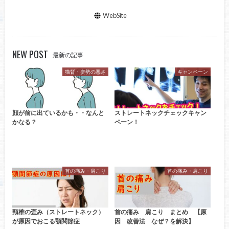
WebSite
NEW POST
最新の記事
猫背・姿勢の悪さ
キャンペーン
顔が前に出ているかも・・なんと
ストレートネックチェックキャン
かなる？
ペーン！
首の痛み・肩こり
首の痛み・肩こり
頸椎の歪み（ストレートネック）
首の痛み 肩こり まとめ 【原
が原因でおこる顎関節症
因 改善法 なぜ？を解決】