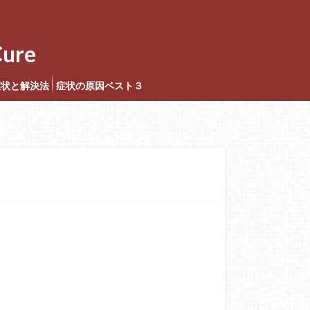
ure
症状と解決法
症状の原因ベスト３