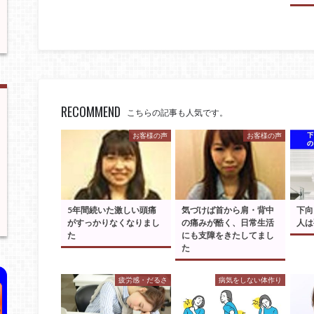
RECOMMEND
こちらの記事も人気です。
お客様の声
お客様の声
5年間続いた激しい頭痛
気づけば首から肩・背中
下向
がすっかりなくなりまし
の痛みが酷く、日常生活
人は
た
にも支障をきたしてまし
た
疲労感・だるさ
病気をしない体作り