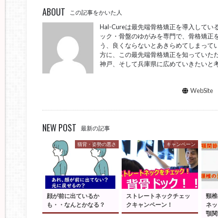
ABOUT
この記事をかいた人
Hal-Cureは最先端骨格矯正を導入し
ック・骨盤のゆがみを専門で、骨格矯正を
う、良くならないとあきらめてしまってい
方に、この最先端骨格矯正を知っていた
神戸、そして兵庫県に広めていきたいと
WebSite
NEW POST
最新の記事
猫背・姿勢の悪さ
キャンペーン
顔が前に出ているか
ストレートネックチェッ
頸椎
も・・なんとかなる？
クキャンペーン！
ネッ
顎関