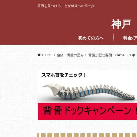
原因を見つけることが健康への第一歩
神戸 
初めての方へ
料金/
HOME
腰痛・骨盤の歪み
骨盤が歪む要因 Part４ スポ