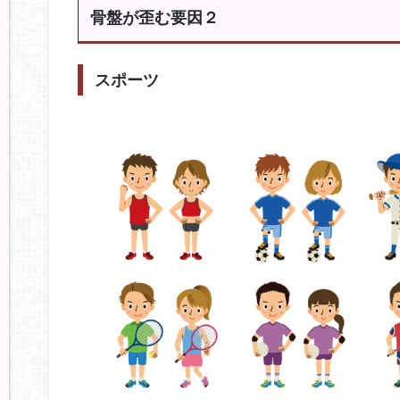
骨盤が歪む要因２
スポーツ