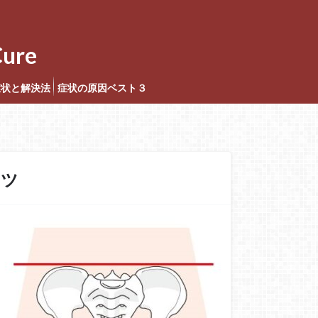
ure
症状と解決法
症状の原因ベスト３
ーツ